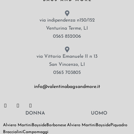
via indipendenza n150/152
Venturina Terme, LI
0565 852006
via Vittorio Emanuele II n 13
San Vincenzo, LI
0565 703805
info@valentinabagsandmore.it
DONNA
UOMO
Alviero Martini
Bayside
Borbonese
Alviero Martini
Bayside
Piquadro
Braccialini
Campomaggi