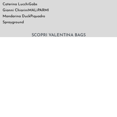
Caterina Lucchi
Gabs
Gianni Chiarini
MALìPARMI
Mandarina Duck
Piquadro
Sprayground
SCOPRI VALENTINA BAGS
Chi Siamo
Contatti
Il mio utente
Termini e Condizioni di vendita
|
Privacy Policy
|
Cookie Policy
© Valentina Bags & More 2021. NON SOLO BORSE SRLS |
Via G. Bruno 49/a – Piombino – LI P.IVA e C.F.: 01862790498
SDI: SU9YNJA