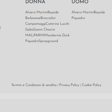
DONNA
UOMO
Alviero Martini
Bayside
Alviero Martini
Bayside
Borbonese
Braccialini
Piquadro
Campomaggi
Caterina Lucchi
3
Gabs
Gianni Chiarini
MALìPARMI
Mandarina Duck
Piquadro
Sprayground
t
Termini e Condizioni di vendita
|
Privacy Policy
|
Cookie Policy