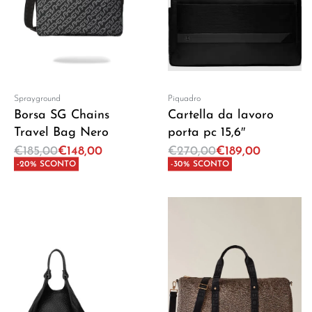
Sprayground
Piquadro
Borsa SG Chains
Cartella da lavoro
Travel Bag Nero
porta pc 15,6″
€
185,00
€
148,00
€
270,00
€
189,00
-20% SCONTO
-30% SCONTO
Aggiungi al carrello
Aggiungi al carrello