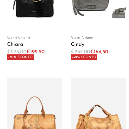
Gianni Chiarini
Gianni Chiarini
Chiara
Cindy
€
275,00
€
192,50
€
235,00
€
164,50
-30% SCONTO
-30% SCONTO
Aggiungi al carrello
Aggiungi al carrello