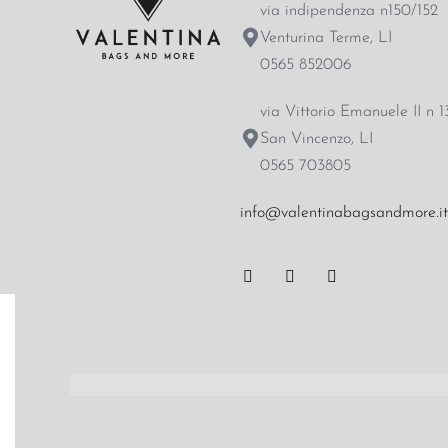
via indipendenza n150/152
Venturina Terme, LI
0565 852006
via Vittorio Emanuele II n 1
San Vincenzo, LI
0565 703805
info@valentinabagsandmore.i