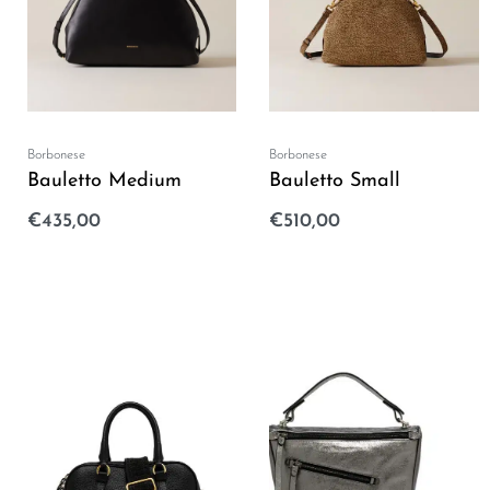
Borbonese
Borbonese
Bauletto Medium
Bauletto Small
€
435,00
€
510,00
Aggiungi al carrello
Aggiungi al carrello