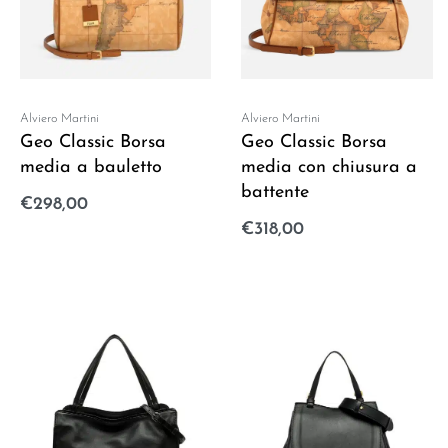
Alviero Martini
Alviero Martini
Geo Classic Borsa
Geo Classic Borsa
media a bauletto
media con chiusura a
battente
€
298,00
Aggiungi al carrello
€
318,00
Aggiungi al carrello