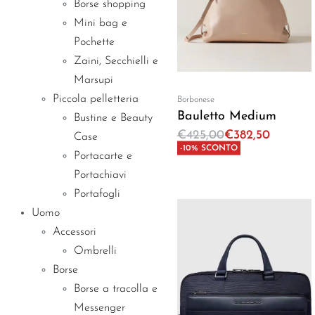
Borse shopping
Mini bag e
Pochette
Zaini, Secchielli e
Marsupi
Piccola pelletteria
Borbonese
Bauletto Medium
Bustine e Beauty
€
425,00
€
382,50
Case
-10% SCONTO
Aggiungi al carrello
Portacarte e
Portachiavi
Portafogli
Uomo
Accessori
Ombrelli
Borse
Borse a tracolla e
Messenger