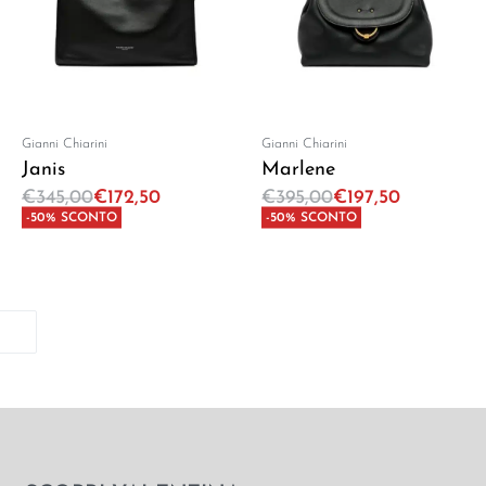
Gianni Chiarini
Gianni Chiarini
Janis
Marlene
€
345,00
€
172,50
€
395,00
€
197,50
-50% SCONTO
-50% SCONTO
Aggiungi al carrello
Aggiungi al carrello