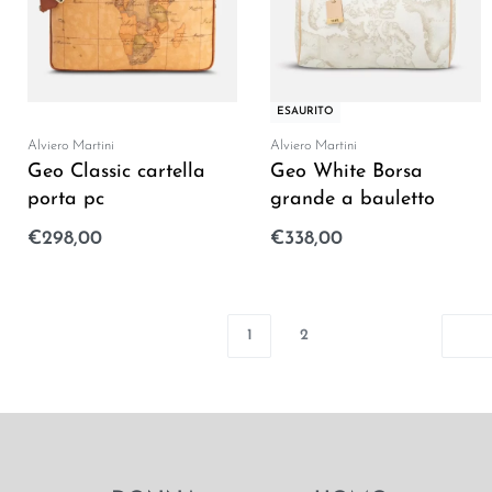
ESAURITO
Alviero Martini
Alviero Martini
Geo Classic cartella
Geo White Borsa
porta pc
grande a bauletto
€
298,00
€
338,00
Aggiungi al carrello
Leggi tutto
1
2