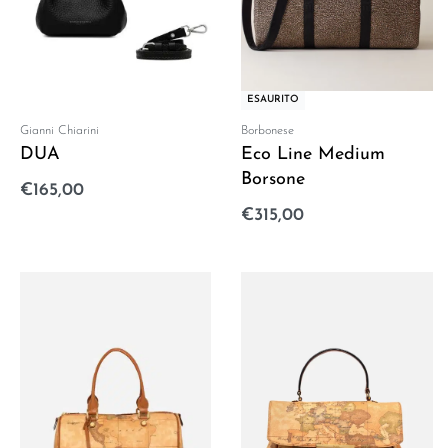
ESAURITO
Gianni Chiarini
Borbonese
DUA
Eco Line Medium
Borsone
€
165,00
Aggiungi al carrello
€
315,00
Leggi tutto