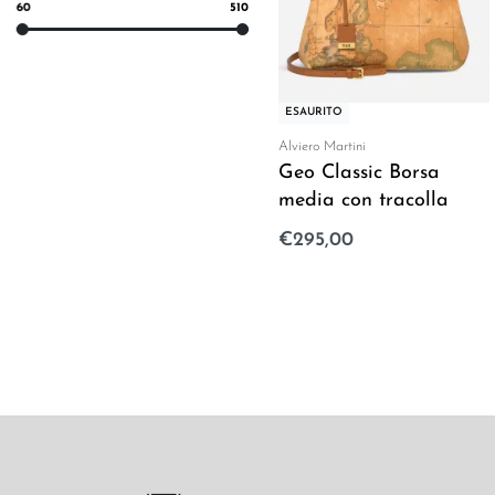
60
510
ESAURITO
Alviero Martini
Geo Classic Borsa
media con tracolla
€
295,00
Leggi tutto