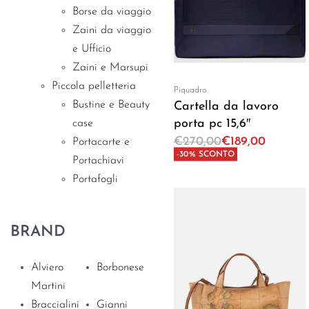
Borse da viaggio
Zaini da viaggio
e Ufficio
Zaini e Marsupi
Piccola pelletteria
Piquadro
Bustine e Beauty
Cartella da lavoro
porta pc 15,6″
case
€
270,00
€
189,00
Portacarte e
-30% SCONTO
Portachiavi
Aggiungi al carrello
Portafogli
BRAND
Alviero
Borbonese
Martini
Braccialini
Gianni