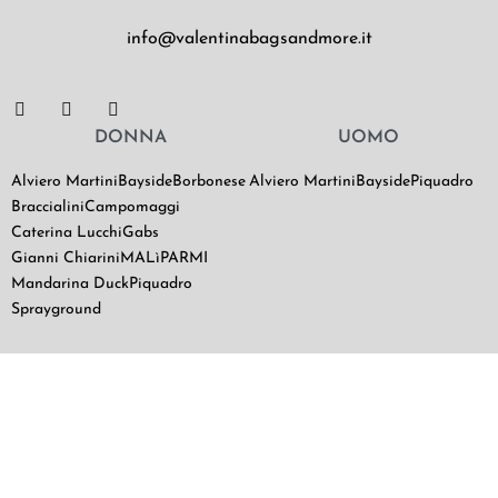
info@valentinabagsandmore.it
DONNA
UOMO
Alviero Martini
Bayside
Borbonese
Alviero Martini
Bayside
Piquadro
Braccialini
Campomaggi
Caterina Lucchi
Gabs
Gianni Chiarini
MALìPARMI
Mandarina Duck
Piquadro
Sprayground
SCOPRI VALENTINA BAGS
Chi Siamo
Contatti
Il mio utente