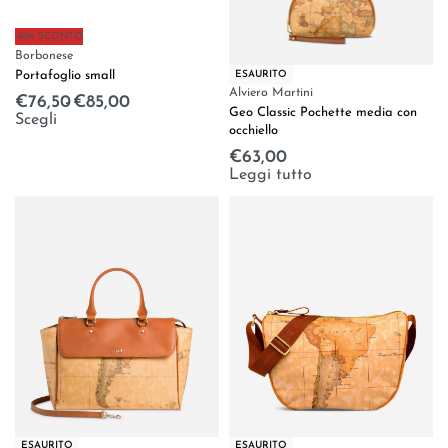
-10% SCONTO
Borbonese
ESAURITO
Portafoglio small
Alviero Martini
€
76,50
€
85,00
Geo Classic Pochette media con
Scegli
occhiello
€
63,00
Leggi tutto
ESAURITO
ESAURITO