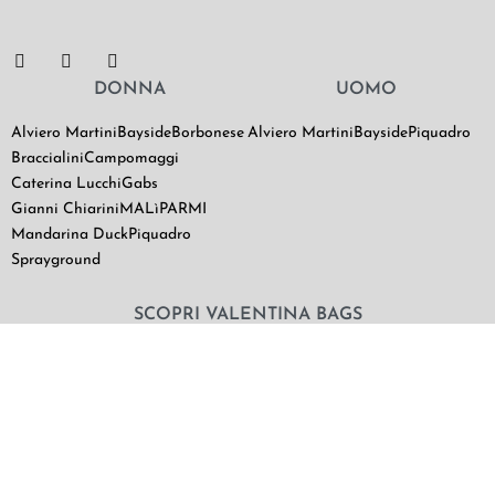
DONNA
UOMO
Alviero Martini
Bayside
Borbonese
Alviero Martini
Bayside
Piquadro
Braccialini
Campomaggi
Caterina Lucchi
Gabs
Gianni Chiarini
MALìPARMI
Mandarina Duck
Piquadro
Sprayground
SCOPRI VALENTINA BAGS
Chi Siamo
Contatti
Il mio utente
Termini e Condizioni di vendita
|
Privacy Policy
|
Cookie Policy