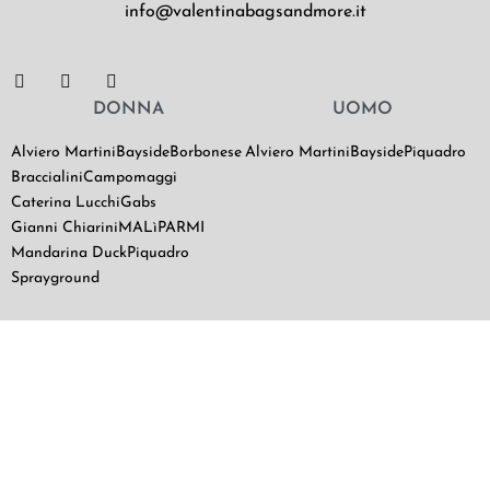
info@valentinabagsandmore.it
DONNA
UOMO
Alviero Martini
Bayside
Borbonese
Alviero Martini
Bayside
Piquadro
Braccialini
Campomaggi
Caterina Lucchi
Gabs
Gianni Chiarini
MALìPARMI
Mandarina Duck
Piquadro
Sprayground
SCOPRI VALENTINA BAGS
Chi Siamo
Contatti
Il mio utente
Termini e Condizioni di vendita
|
Privacy Policy
|
Cookie Policy