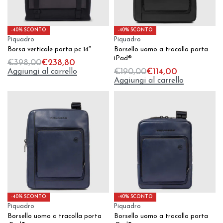
-40% SCONTO
-40% SCONTO
Piquadro
Piquadro
Borsa verticale porta pc 14″
Borsello uomo a tracolla porta
iPad®
€
398,00
€
238,80
Aggiungi al carrello
€
190,00
€
114,00
Aggiungi al carrello
-40% SCONTO
-40% SCONTO
Piquadro
Piquadro
Borsello uomo a tracolla porta
Borsello uomo a tracolla porta