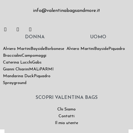
info@valentinabagsandmore.it
DONNA
UOMO
Alviero Martini
Bayside
Borbonese
Alviero Martini
Bayside
Piquadro
Braccialini
Campomaggi
Caterina Lucchi
Gabs
Gianni Chiarini
MALìPARMI
Mandarina Duck
Piquadro
Sprayground
SCOPRI VALENTINA BAGS
Chi Siamo
Contatti
Il mio utente