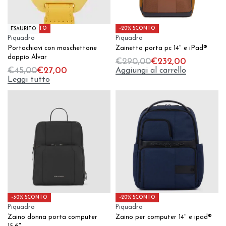
-40% SCONTO
-20% SCONTO
ESAURITO
Piquadro
Piquadro
Portachiavi con moschettone
Zainetto porta pc 14″ e iPad®
doppio Alvar
€
290,00
€
232,00
Aggiungi al carrello
€
45,00
€
27,00
Leggi tutto
-30% SCONTO
-20% SCONTO
Piquadro
Piquadro
Zaino donna porta computer
Zaino per computer 14″ e ipad®