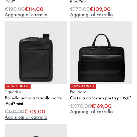
iPad®
iPad®mini
€
190,00
€
114,00
€
170,00
€
102,00
Aggiungi al carrello
Aggiungi al carrello
-40% SCONTO
-30% SCONTO
Piquadro
Piquadro
Borsello uomo a tracolla porta
Cartella da lavoro porta pc 15,6″
iPad®mini
€
270,00
€
189,00
Aggiungi al carrello
€
170,00
€
102,00
Aggiungi al carrello