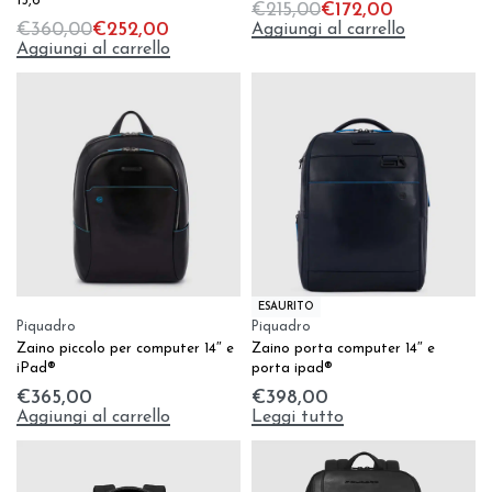
15,6″
€
215,00
€
172,00
Aggiungi al carrello
€
360,00
€
252,00
Aggiungi al carrello
ESAURITO
Piquadro
Piquadro
Zaino piccolo per computer 14″ e
Zaino porta computer 14″ e
iPad®
porta ipad®
€
365,00
€
398,00
Aggiungi al carrello
Leggi tutto