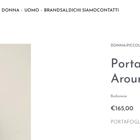
DONNA
UOMO
BRAND
SALDI
CHI SIAMO
CONTATTI
DONNA
›
PICCO
Port
Arou
Borbonese
€
165,00
PORTAFOGL