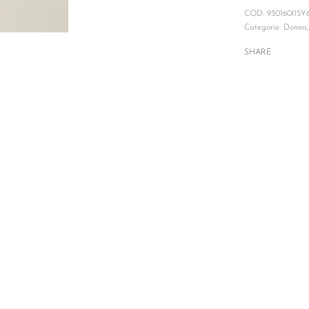
930160I15Y6
Categorie:
Donna
SHARE