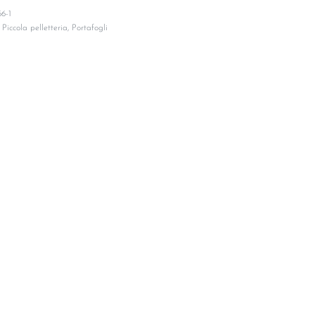
6-1
,
Piccola pelletteria
,
Portafogli