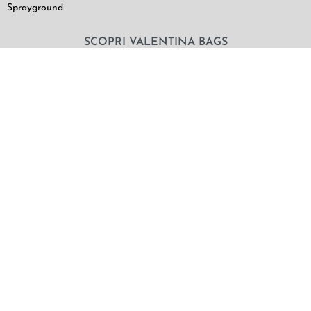
Sprayground
SCOPRI VALENTINA BAGS
Chi Siamo
Contatti
Il mio utente
Termini e Condizioni di vendita
|
Privacy Policy
|
Cookie Policy
© Valentina Bags & More 2021. NON SOLO BORSE SRLS |
Via G. Bruno 49/a – Piombino – LI P.IVA e C.F.: 01862790498
SDI: SU9YNJA
Pagamenti sicuri