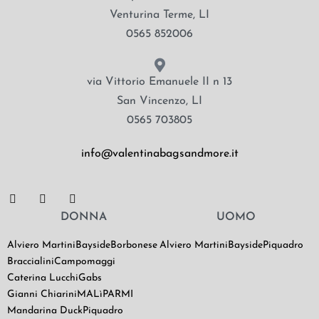
Venturina Terme, LI
0565 852006
via Vittorio Emanuele II n 13
San Vincenzo, LI
0565 703805
info@valentinabagsandmore.it
DONNA
UOMO
Alviero Martini
Bayside
Borbonese
Alviero Martini
Bayside
Piquadro
Braccialini
Campomaggi
Caterina Lucchi
Gabs
Gianni Chiarini
MALìPARMI
Mandarina Duck
Piquadro