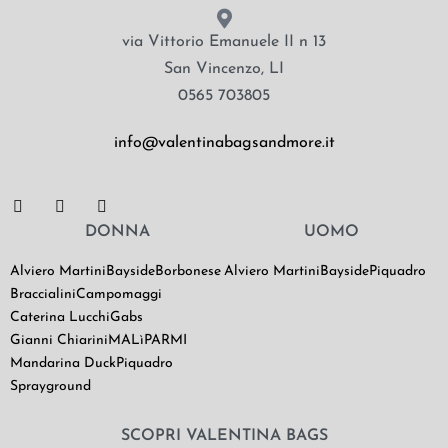
via Vittorio Emanuele II n 13
San Vincenzo, LI
0565 703805
info@valentinabagsandmore.it
DONNA
UOMO
Alviero Martini
Bayside
Borbonese
Alviero Martini
Bayside
Piquadro
Braccialini
Campomaggi
Caterina Lucchi
Gabs
Gianni Chiarini
MALìPARMI
Mandarina Duck
Piquadro
Sprayground
SCOPRI VALENTINA BAGS