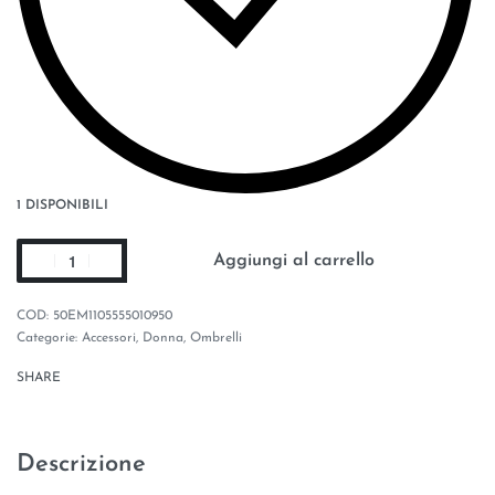
1 DISPONIBILI
Aggiungi al carrello
50EM1105555010950
Categorie:
Accessori
,
Donna
,
Ombrelli
SHARE
Descrizione