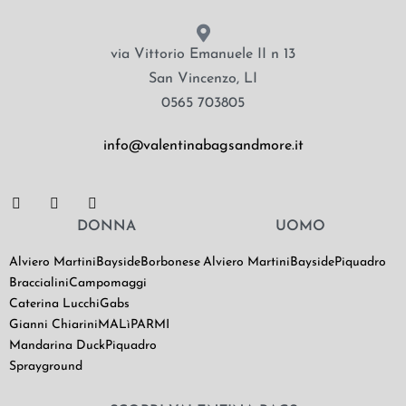
via Vittorio Emanuele II n 13
San Vincenzo, LI
0565 703805
info@valentinabagsandmore.it
DONNA
UOMO
Alviero Martini
Bayside
Borbonese
Alviero Martini
Bayside
Piquadro
Braccialini
Campomaggi
Caterina Lucchi
Gabs
Gianni Chiarini
MALìPARMI
Mandarina Duck
Piquadro
Sprayground