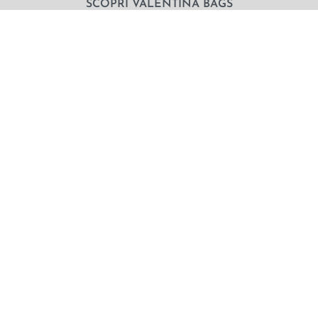
SCOPRI VALENTINA BAGS
Chi Siamo
Contatti
Il mio utente
Termini e Condizioni di vendita
|
Privacy Policy
|
Cookie Policy
© Valentina Bags & More 2021. NON SOLO BORSE SRLS |
Via G. Bruno 49/a – Piombino – LI P.IVA e C.F.: 01862790498
SDI: SU9YNJA
Pagamenti sicuri