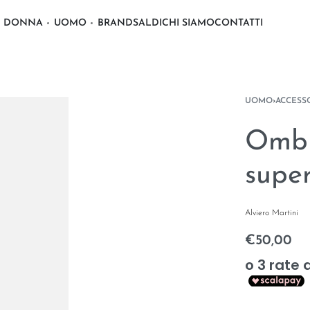
DONNA
UOMO
BRAND
SALDI
CHI SIAMO
CONTATTI
UOMO
›
ACCESS
Ombr
supe
Alviero Martini
€
50,00