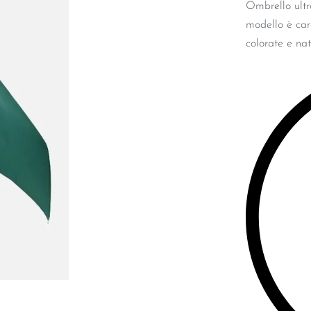
Ombrello ultr
modello è cara
colorate e nat