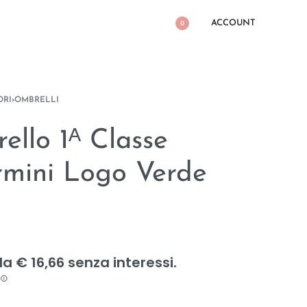
ACCOUNT
0
ORI
›
OMBRELLI
ello 1ᴬ Classe
rmini Logo Verde