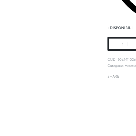
1 DISPONIBILI
50EM11006
Categorie:
Accesso
SHARE