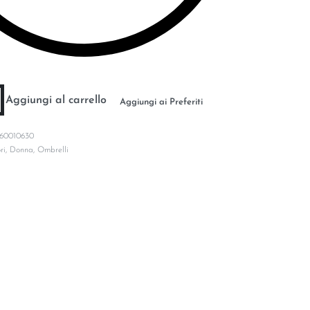
Aggiungi al carrello
Aggiungi ai Preferiti
60010630
ri
,
Donna
,
Ombrelli