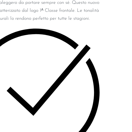
aleggero da portare sempre con sé. Questo nuovo
tterizzato dal logo 1ᴬ Classe frontale. Le tonalità
urali lo rendono perfetto per tutte le stagioni.