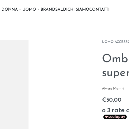
DONNA
UOMO
BRAND
SALDI
CHI SIAMO
CONTATTI
UOMO
›
ACCESS
Ombr
supe
Alviero Martini
€
50,00