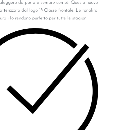
aleggero da portare sempre con sé. Questo nuovo
tterizzato dal logo 1ᴬ Classe frontale. Le tonalità
urali lo rendono perfetto per tutte le stagioni.