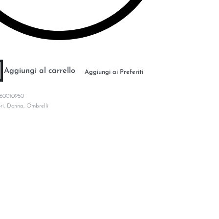
Aggiungi al carrello
Aggiungi ai Preferiti
60010950
ri
,
Donna
,
Ombrelli