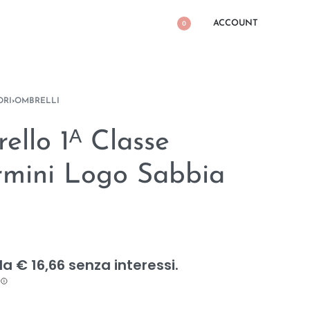
ACCOUNT
0
ORI
›
OMBRELLI
ello 1ᴬ Classe
rmini Logo Sabbia