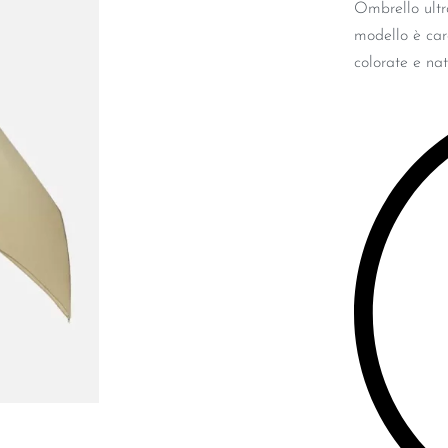
Ombrello ultr
modello è cara
colorate e nat