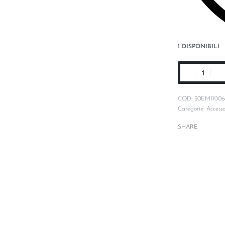
1 DISPONIBILI
50EM11006
Categorie:
Accesso
SHARE