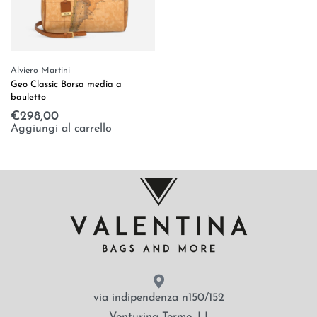
Alviero Martini
Geo Classic Borsa media a
bauletto
€
298,00
Aggiungi al carrello
via indipendenza n150/152
Venturina Terme, LI