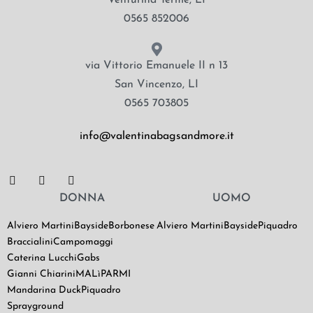
0565 852006
via Vittorio Emanuele II n 13
San Vincenzo, LI
0565 703805
info@valentinabagsandmore.it
DONNA
UOMO
Alviero Martini
Bayside
Borbonese
Alviero Martini
Bayside
Piquadro
Braccialini
Campomaggi
Caterina Lucchi
Gabs
Gianni Chiarini
MALìPARMI
Mandarina Duck
Piquadro
Sprayground