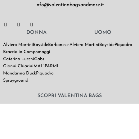
info@valentinabagsandmore.it
DONNA
UOMO
Alviero Martini
Bayside
Borbonese
Alviero Martini
Bayside
Piquadro
Braccialini
Campomaggi
Caterina Lucchi
Gabs
Gianni Chiarini
MALìPARMI
Mandarina Duck
Piquadro
Sprayground
SCOPRI VALENTINA BAGS
Chi Siamo
Contatti
Il mio utente
Termini e Condizioni di vendita
|
Privacy Policy
|
Cookie Policy