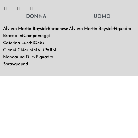
DONNA
UOMO
Alviero Martini
Bayside
Borbonese
Alviero Martini
Bayside
Piquadro
Braccialini
Campomaggi
Caterina Lucchi
Gabs
Gianni Chiarini
MALìPARMI
Mandarina Duck
Piquadro
Sprayground
SCOPRI VALENTINA BAGS
Chi Siamo
Contatti
Il mio utente
Termini e Condizioni di vendita
|
Privacy Policy
|
Cookie Policy