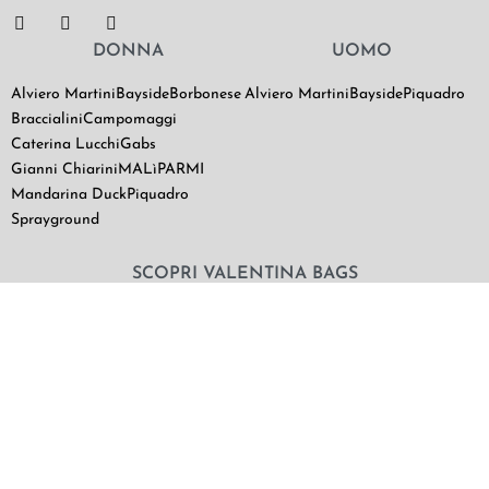
DONNA
UOMO
Alviero Martini
Bayside
Borbonese
Alviero Martini
Bayside
Piquadro
Braccialini
Campomaggi
Caterina Lucchi
Gabs
Gianni Chiarini
MALìPARMI
Mandarina Duck
Piquadro
Sprayground
SCOPRI VALENTINA BAGS
Chi Siamo
Contatti
Il mio utente
Termini e Condizioni di vendita
|
Privacy Policy
|
Cookie Policy