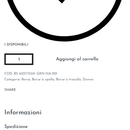
1 DISPONIBILI
Aggiungi al carrello
BS 6037/23AI GRN-NA-001
Categorie:
Borse
,
Borse a spalla
,
Borse a tracolla
,
Donna
SHARE
Informazioni
Spedizione