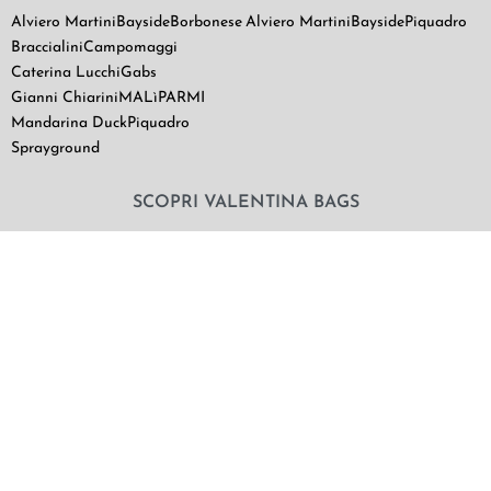
Alviero Martini
Bayside
Borbonese
Alviero Martini
Bayside
Piquadro
Braccialini
Campomaggi
Caterina Lucchi
Gabs
Gianni Chiarini
MALìPARMI
Mandarina Duck
Piquadro
Sprayground
SCOPRI VALENTINA BAGS
Chi Siamo
Contatti
Il mio utente
Termini e Condizioni di vendita
|
Privacy Policy
|
Cookie Policy
© Valentina Bags & More 2021. NON SOLO BORSE SRLS |