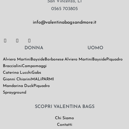
San Vincenzo, LI
0565 703805
info@valentinabagsandmore.it
DONNA
UOMO
Alviero Martini
Bayside
Borbonese
Alviero Martini
Bayside
Piquadro
Braccialini
Campomaggi
Caterina Lucchi
Gabs
Gianni Chiarini
MALìPARMI
Mandarina Duck
Piquadro
Sprayground
SCOPRI VALENTINA BAGS
Chi Siamo
Contatti