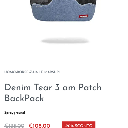
UOMO
›
BORSE
›
ZAINI E MARSUPI
Denim Tear 3 am Patch
BackPack
Sprayground
€
135,00
€
108,00
-20% SCONTO